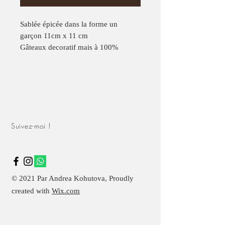
Sablée épicée dans la forme un
garçon 11cm x 11 cm
Gâteaux decoratif mais à 100%
comestibles
Ingrédients : farine, épices- cannelle,
gingembre, sode bicarbonate, œufs,
beurre, miel, colorants alimentaire
Suivez-moi !
© 2021 Par Andrea Kohutova, Proudly
created with
Wix.com