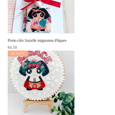
Porte-clés Suzelle mignonne-Pâques
Prix
€6.50
ALSACE