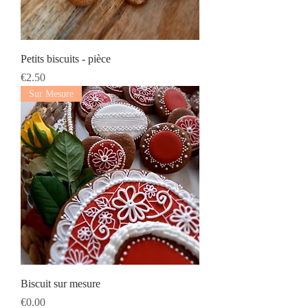
Petits biscuits - pièce
Prix
€2.50
Sur Mesure
Biscuit sur mesure
Prix
€0.00