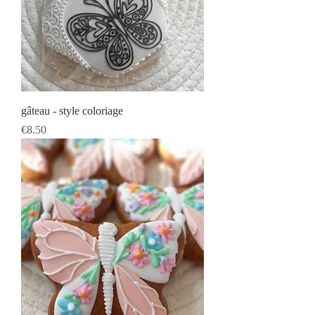
gâteau - style coloriage
Prix
€8.50