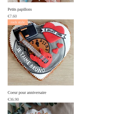
Petits papillons
Prix
€7.60
rock style
Coeur pour anniversaire
Prix
€36.90