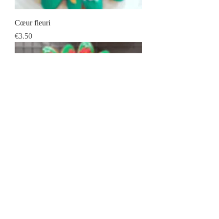
Cœur fleuri
Prix
€3.50
Petits cœurs fleuris
Prix
€3.50