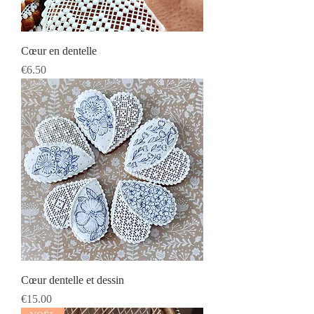
Cœur en dentelle
Prix
€6.50
Cœur dentelle et dessin
Prix
€15.00