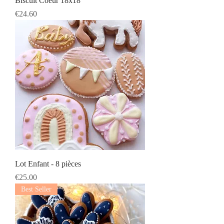
Biscuit Coeur 18x18
Prix
€24.60
Lot Enfant - 8 pièces
Prix
€25.00
Best Seller