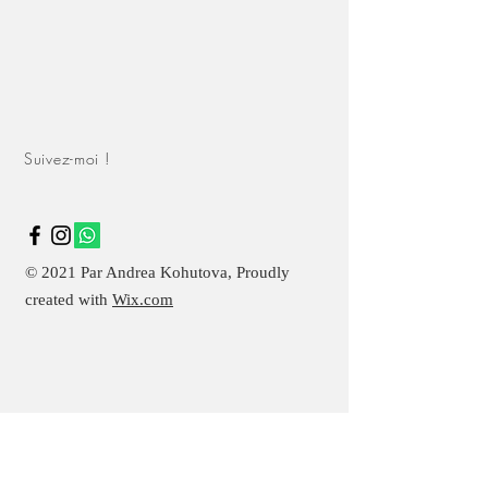
Ingrétients:
farine, sucre, cacao,
beurre, miel, épices, bicarbonate de
soude, oeufs, citron.
Du fait que mes pains dépices sont
Suivez-moi !
tous faits sur commande et à la main,
la livraison dépend de la quantité et
de la difficulté du motif (
cela peut
varier entre 1 à 2 semaines
).
© 2021 Par Andrea Kohutova, Proudly
created with
Wix.com